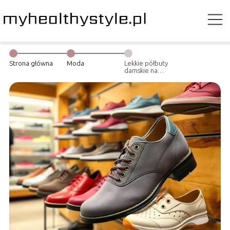
Strona główna
Moda
Lekkie półbuty
damskie na
wiosenne
spacery –
komfort i styl w
jednej parze