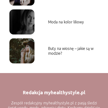
Moda na kolor liliowy
Buty na wiosnę – jakie są w
modzie?
Redakcja myhealthystyle.pl
Zespół redakcyjny myhealthystyle.pl z pasją śledzi
świat urody, mody, zdrowia i diety. Kochamy dzielić się