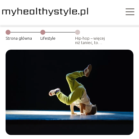
Strona główna
Lifestyle
Hip-hop – więcej
niż taniec, to
sztuka i
ekspresja