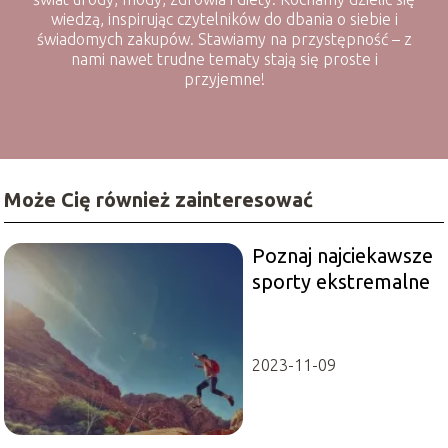
wiedzą, inspirując czytelników do dbania o siebie i
świadomych zakupów. Stawiamy na przystępność – z
nami nawet trudne tematy stają się proste i
przyjemne!
Może Cię również zainteresować
Poznaj najciekawsze
sporty ekstremalne
2023-11-09