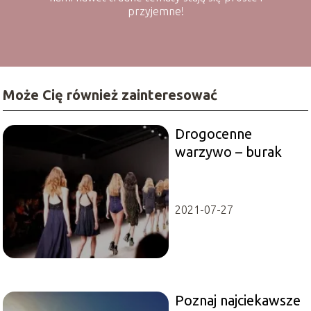
przyjemne!
Może Cię również zainteresować
Drogocenne
warzywo – burak
2021-07-27
Poznaj najciekawsze