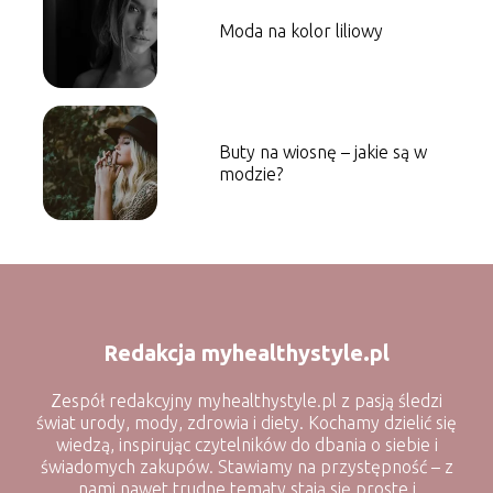
Moda na kolor liliowy
Buty na wiosnę – jakie są w
modzie?
Redakcja myhealthystyle.pl
Zespół redakcyjny myhealthystyle.pl z pasją śledzi
świat urody, mody, zdrowia i diety. Kochamy dzielić się
wiedzą, inspirując czytelników do dbania o siebie i
świadomych zakupów. Stawiamy na przystępność – z
nami nawet trudne tematy stają się proste i